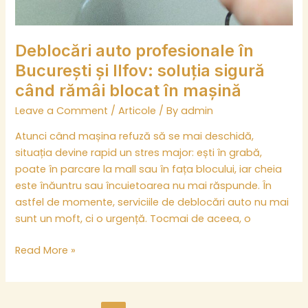
rămâi
blocat
în
Deblocări auto profesionale în
mașină
București și Ilfov: soluția sigură
când rămâi blocat în mașină
Leave a Comment
/
Articole
/ By
admin
Atunci când mașina refuză să se mai deschidă,
situația devine rapid un stres major: ești în grabă,
poate în parcare la mall sau în fața blocului, iar cheia
este înăuntru sau încuietoarea nu mai răspunde. În
astfel de momente, serviciile de deblocări auto nu mai
sunt un moft, ci o urgență. Tocmai de aceea, o
Read More »