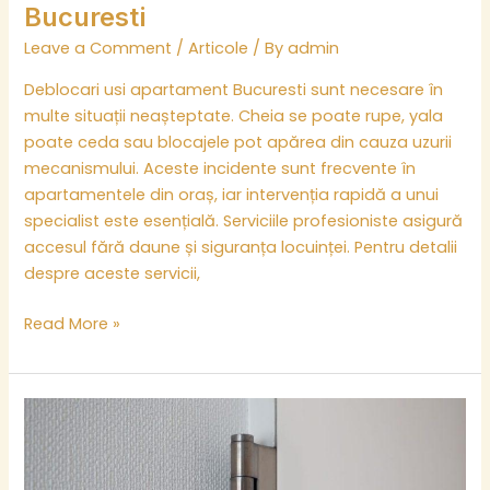
Bucuresti
Leave a Comment
/
Articole
/ By
admin
Deblocari usi apartament Bucuresti sunt necesare în
multe situații neașteptate. Cheia se poate rupe, yala
poate ceda sau blocajele pot apărea din cauza uzurii
mecanismului. Aceste incidente sunt frecvente în
apartamentele din oraș, iar intervenția rapidă a unui
specialist este esențială. Serviciile profesioniste asigură
accesul fără daune și siguranța locuinței. Pentru detalii
despre aceste servicii,
Read More »
Ghid
complet
pentru
deblocare