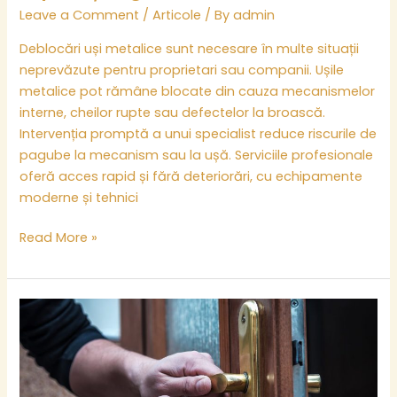
Leave a Comment
/
Articole
/ By
admin
Deblocări uși metalice sunt necesare în multe situații
neprevăzute pentru proprietari sau companii. Ușile
metalice pot rămâne blocate din cauza mecanismelor
interne, cheilor rupte sau defectelor la broască.
Intervenția promptă a unui specialist reduce riscurile de
pagube la mecanism sau la ușă. Serviciile profesionale
oferă acces rapid și fără deteriorări, cu echipamente
moderne și tehnici
Read More »
Deblocări
rapide
în
Ilfov:
situații