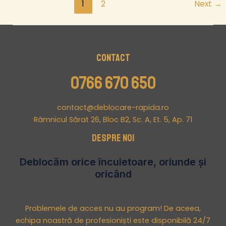
1
2
Next
→
Contact
0766 670 650
contact@deblocare-rapida.ro
Râmnicul Sărat 26, Bloc B2, Sc. A, Et. 5, Ap. 71
Despre noi
Deblocăm orice încuietoare, oriunde și
oricând
Problemele de acces nu au program! De aceea,
echipa noastră de profesioniști este disponibilă 24/7