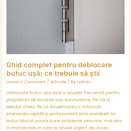
butuc
ușă:
ce
trebuie
să
știi
Ghid complet pentru deblocare
butuc ușă: ce trebuie să știi
Leave a Comment
/
Articole
/ By
admin
Deblocare butuc usa este o situație frecventă pentru
proprietarii de locuințe sau autoturisme. Fie că ai
pierdut cheia, fie că încuietoarea s-a blocat,
intervenția rapidă și profesionistă este esențială. Un
butuc blocat poate pune probleme serioase, mai ales
în momentele în care ai nevoie urgent de acces.