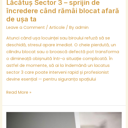
ușa
Lăcătuș Sector 3 – sprijin de
ta
încredere când rămâi blocat afară
de ușa ta
Leave a Comment
/
Articole
/ By
admin
Atunci când ușa locuinței sau biroului refuză să se
deschidă, stresul apare imediat. O cheie pierdută, un
cilindru blocat sau o broască defectă pot transforma
o dimineață obișnuită într-o situație complicată. În
astfel de momente, să ai la îndemână un lacatus
sector 3 care poate interveni rapid și profesionist
devine esențial — pentru siguranța spațiului
Read More »
Lăcătuș
București