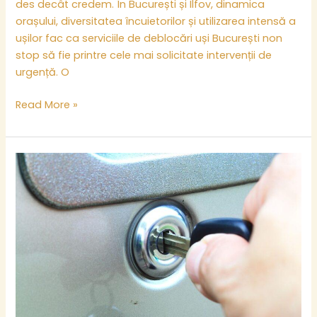
des decât credem. În București și Ilfov, dinamica
orașului, diversitatea încuietorilor și utilizarea intensă a
ușilor fac ca serviciile de deblocări uși București non
stop să fie printre cele mai solicitate intervenții de
urgență. O
Read More »
Deblocări
auto
profesionale
în
București
și
Ilfov:
soluția
sigură
când