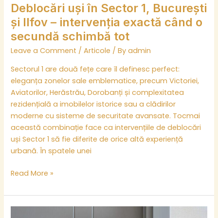
o
Deblocări uși în Sector 1, București
secundă
și Ilfov – intervenția exactă când o
schimbă
secundă schimbă tot
tot
Leave a Comment
/
Articole
/ By
admin
Sectorul 1 are două fețe care îl definesc perfect:
eleganța zonelor sale emblematice, precum Victoriei,
Aviatorilor, Herăstrău, Dorobanți și complexitatea
rezidențială a imobilelor istorice sau a clădirilor
moderne cu sisteme de securitate avansate. Tocmai
această combinație face ca intervențiile de deblocări
uși Sector 1 să fie diferite de orice altă experiență
urbană. În spatele unei
Read More »
Deblocări